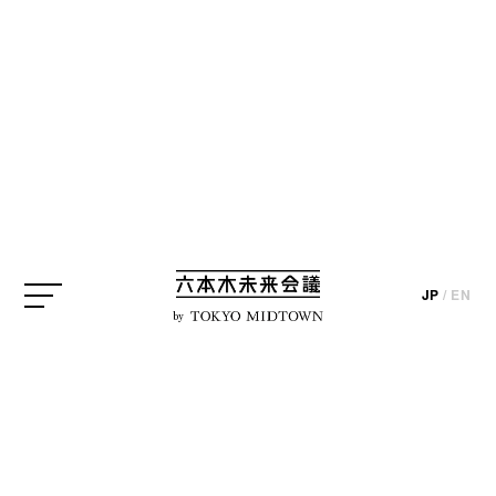
SEARCH
検索結果
JP
/
EN
by
EVENT
21_21 DESIGN SIGHTギ
ャラリー3「ザ・ペーパーロ
グ：膜と核 ― イッセイ ...