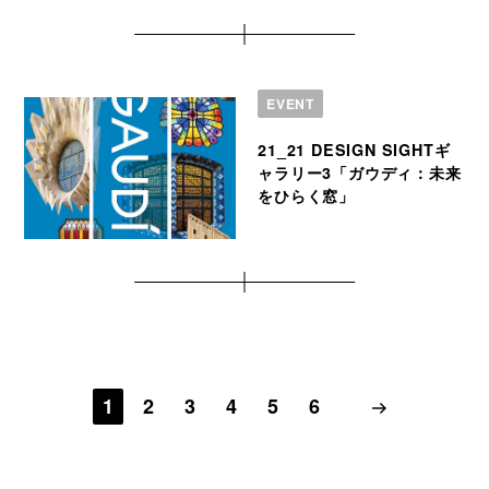
EVENT
21_21 DESIGN SIGHTギ
ャラリー3「ガウディ：未来
をひらく窓」
1
2
3
4
5
6