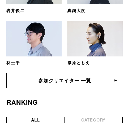
岩井俊二
真鍋大度
林士平
篠原ともえ
参加クリエイター 一覧
RANKING
ALL
CATEGORY