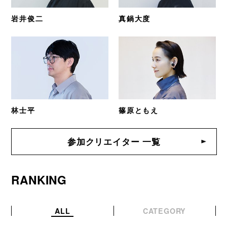
岩井俊二
真鍋大度
林士平
篠原ともえ
参加クリエイター 一覧
RANKING
ALL
CATEGORY