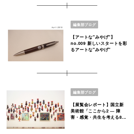
編集部ブログ
【アートな"みやげ"】
no.009 新しいスタートを彩
るアートな"みやげ"
編集部ブログ
【展覧会レポート】国立新
美術館「ここから2 ― 障
害・感覚・共生を考える8...