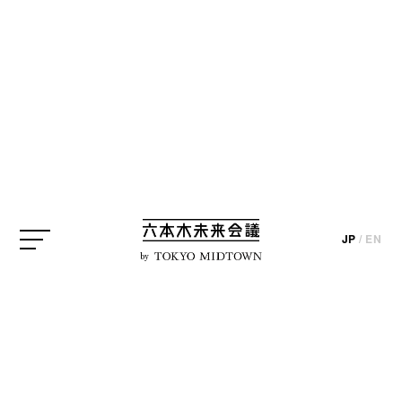
SEARCH
検索結果
JP
/
EN
by
編集部ブログ
【展覧会レポート】国立新
美術館「こいのぼりなう！
須藤玲子×アドリアン・ガ...