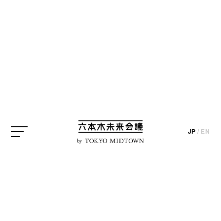
SEARCH
検索結果
JP
/
EN
by
編集部ブログ
【アートな"みやげ"】
no.018「新年の運気アッ
プ！」なアートな"みやげ"