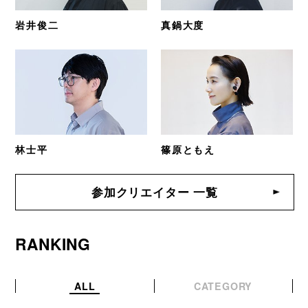
岩井俊二
真鍋大度
林士平
篠原ともえ
参加クリエイター 一覧
RANKING
ALL
CATEGORY