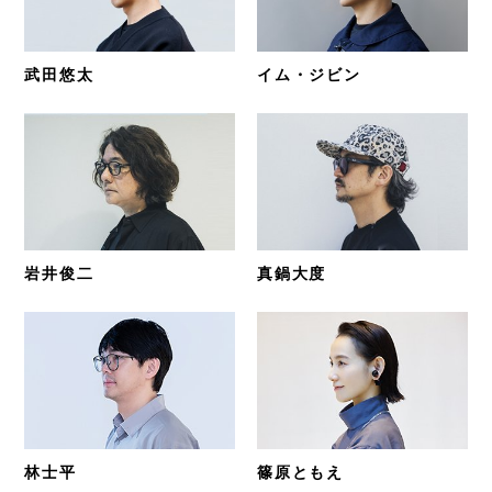
武田悠太
イム・ジビン
岩井俊二
真鍋大度
林士平
篠原ともえ