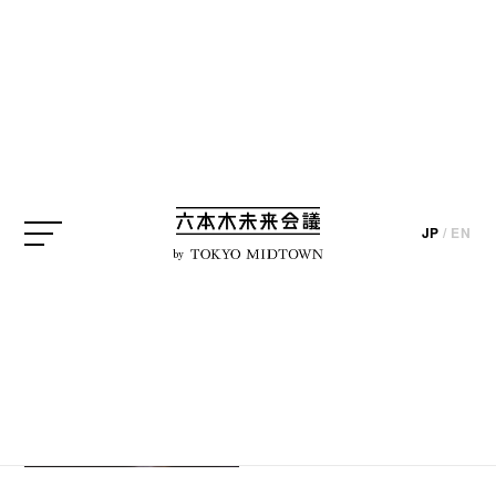
SEARCH
検索結果
JP
/
EN
by
EVENT
TOKYO NODE
GALLERY「トニー・アウ
スラー：技術と霊知のは...