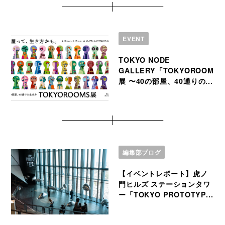
EVENT
TOKYO NODE
GALLERY「TOKYOROOMS
展 〜40の部屋、40通りの...
編集部ブログ
【イベントレポート】虎ノ
門ヒルズ ステーションタワ
ー「TOKYO PROTOTYP...