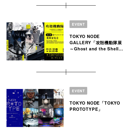
EVENT
TOKYO NODE
GALLERY「攻殻機動隊展
～Ghost and the Shell...
EVENT
TOKYO NODE「TOKYO
PROTOTYPE」