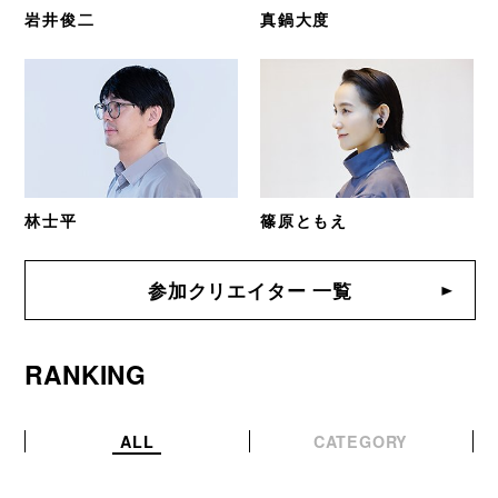
岩井俊二
真鍋大度
林士平
篠原ともえ
参加クリエイター 一覧
RANKING
ALL
CATEGORY