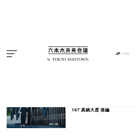
SEARCH
JP
/
EN
検索結果
by
INTERVIEW
メディアアーティスト
167 真鍋大度 後編