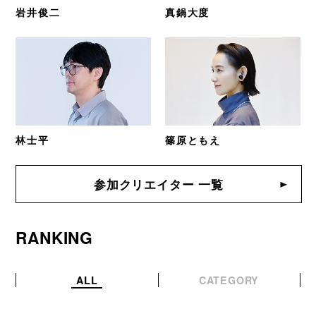
岩井俊二
真鍋大度
林士平
篠原ともえ
参加クリエイター 一覧
RANKING
ALL
CATEGORY